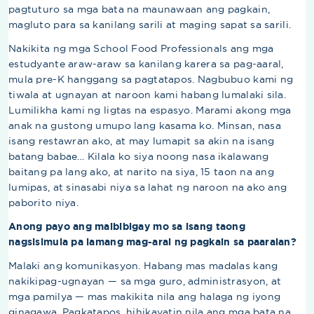
pagtuturo sa mga bata na maunawaan ang pagkain,
magluto para sa kanilang sarili at maging sapat sa sarili.
Nakikita ng mga School Food Professionals ang mga
estudyante araw-araw sa kanilang karera sa pag-aaral,
mula pre-K hanggang sa pagtatapos. Nagbubuo kami ng
tiwala at ugnayan at naroon kami habang lumalaki sila.
Lumilikha kami ng ligtas na espasyo. Marami akong mga
anak na gustong umupo lang kasama ko. Minsan, nasa
isang restawran ako, at may lumapit sa akin na isang
batang babae… Kilala ko siya noong nasa ikalawang
baitang pa lang ako, at narito na siya, 15 taon na ang
lumipas, at sinasabi niya sa lahat ng naroon na ako ang
paborito niya.
Anong payo ang maibibigay mo sa isang taong
nagsisimula pa lamang mag-aral ng pagkain sa paaralan?
Malaki ang komunikasyon. Habang mas madalas kang
nakikipag-ugnayan — sa mga guro, administrasyon, at
mga pamilya — mas makikita nila ang halaga ng iyong
ginagawa. Pagkatapos, hihikayatin nila ang mga bata na