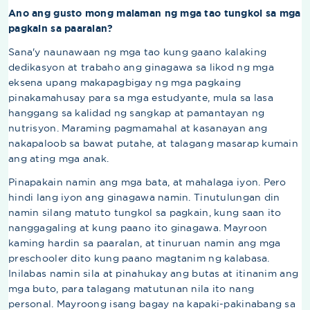
Ano ang gusto mong malaman ng mga tao tungkol sa mga
pagkain sa paaralan?
Sana'y naunawaan ng mga tao kung gaano kalaking
dedikasyon at trabaho ang ginagawa sa likod ng mga
eksena upang makapagbigay ng mga pagkaing
pinakamahusay para sa mga estudyante, mula sa lasa
hanggang sa kalidad ng sangkap at pamantayan ng
nutrisyon. Maraming pagmamahal at kasanayan ang
nakapaloob sa bawat putahe, at talagang masarap kumain
ang ating mga anak.
Pinapakain namin ang mga bata, at mahalaga iyon. Pero
hindi lang iyon ang ginagawa namin. Tinutulungan din
namin silang matuto tungkol sa pagkain, kung saan ito
nanggagaling at kung paano ito ginagawa. Mayroon
kaming hardin sa paaralan, at tinuruan namin ang mga
preschooler dito kung paano magtanim ng kalabasa.
Inilabas namin sila at pinahukay ang butas at itinanim ang
mga buto, para talagang matutunan nila ito nang
personal. Mayroong isang bagay na kapaki-pakinabang sa