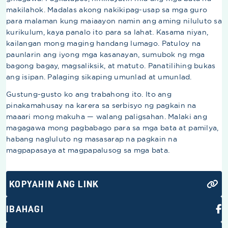
makilahok. Madalas akong nakikipag-usap sa mga guro
para malaman kung maiaayon namin ang aming niluluto sa
kurikulum, kaya panalo ito para sa lahat. Kasama niyan,
kailangan mong maging handang lumago. Patuloy na
paunlarin ang iyong mga kasanayan, sumubok ng mga
bagong bagay, magsaliksik, at matuto. Panatilihing bukas
ang isipan. Palaging sikaping umunlad at umunlad.
Gustung-gusto ko ang trabahong ito. Ito ang
pinakamahusay na karera sa serbisyo ng pagkain na
maaari mong makuha — walang paligsahan. Malaki ang
magagawa mong pagbabago para sa mga bata at pamilya,
habang nagluluto ng masasarap na pagkain na
magpapasaya at magpapalusog sa mga bata.
KOPYAHIN ANG LINK
IBAHAGI