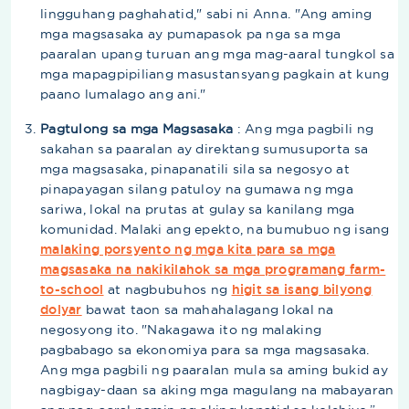
lingguhang paghahatid," sabi ni Anna. "Ang aming
mga magsasaka ay pumapasok pa nga sa mga
paaralan upang turuan ang mga mag-aaral tungkol sa
mga mapagpipiliang masustansyang pagkain at kung
paano lumalago ang ani."
Pagtulong sa mga Magsasaka
: Ang mga pagbili ng
sakahan sa paaralan ay direktang sumusuporta sa
mga magsasaka, pinapanatili sila sa negosyo at
pinapayagan silang patuloy na gumawa ng mga
sariwa, lokal na prutas at gulay sa kanilang mga
komunidad. Malaki ang epekto, na bumubuo ng isang
malaking porsyento ng mga kita para sa mga
magsasaka na nakikilahok sa mga programang farm-
to-school
at nagbubuhos ng
higit sa isang bilyong
dolyar
bawat taon sa mahahalagang lokal na
negosyong ito. "Nakagawa ito ng malaking
pagbabago sa ekonomiya para sa mga magsasaka.
Ang mga pagbili ng paaralan mula sa aming bukid ay
nagbigay-daan sa aking mga magulang na mabayaran