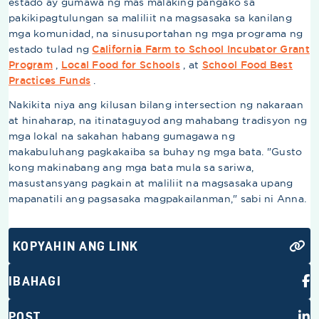
estado ay gumawa ng mas malaking pangako sa
pakikipagtulungan sa maliliit na magsasaka sa kanilang
mga komunidad, na sinusuportahan ng mga programa ng
estado tulad ng
California Farm to School Incubator Grant
Program
,
Local Food for Schools
, at
School Food Best
Practices Funds
.
Nakikita niya ang kilusan bilang intersection ng nakaraan
at hinaharap, na itinataguyod ang mahabang tradisyon ng
mga lokal na sakahan habang gumagawa ng
makabuluhang pagkakaiba sa buhay ng mga bata. "Gusto
kong makinabang ang mga bata mula sa sariwa,
masustansyang pagkain at maliliit na magsasaka upang
mapanatili ang pagsasaka magpakailanman," sabi ni Anna.
KOPYAHIN ANG LINK
IBAHAGI
POST