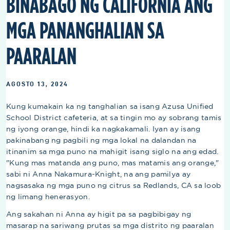
BINABAGO NG CALIFORNIA ANG
MGA PANANGHALIAN SA
PAARALAN
AGOSTO 13, 2024
Kung kumakain ka ng tanghalian sa isang Azusa Unified
School District cafeteria, at sa tingin mo ay sobrang tamis
ng iyong orange, hindi ka nagkakamali. Iyan ay isang
pakinabang ng pagbili ng mga lokal na dalandan na
itinanim sa mga puno na mahigit isang siglo na ang edad.
"Kung mas matanda ang puno, mas matamis ang orange,"
sabi ni Anna Nakamura-Knight, na ang pamilya ay
nagsasaka ng mga puno ng citrus sa Redlands, CA sa loob
ng limang henerasyon.
Ang sakahan ni Anna ay higit pa sa pagbibigay ng
masarap na sariwang prutas sa mga distrito ng paaralan