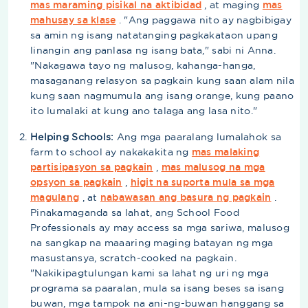
mas maraming pisikal na aktibidad
, at maging
mas
mahusay sa klase
. "Ang paggawa nito ay nagbibigay
sa amin ng isang natatanging pagkakataon upang
linangin ang panlasa ng isang bata," sabi ni Anna.
"Nakagawa tayo ng malusog, kahanga-hanga,
masaganang relasyon sa pagkain kung saan alam nila
kung saan nagmumula ang isang orange, kung paano
ito lumalaki at kung ano talaga ang lasa nito."
Helping Schools:
Ang mga paaralang lumalahok sa
farm to school ay nakakakita ng
mas malaking
partisipasyon sa pagkain
,
mas malusog na mga
opsyon sa pagkain
,
higit na suporta mula sa mga
magulang
, at
nabawasan ang basura ng pagkain
.
Pinakamaganda sa lahat, ang School Food
Professionals ay may access sa mga sariwa, malusog
na sangkap na maaaring maging batayan ng mga
masustansya, scratch-cooked na pagkain.
"Nakikipagtulungan kami sa lahat ng uri ng mga
programa sa paaralan, mula sa isang beses sa isang
buwan, mga tampok na ani-ng-buwan hanggang sa