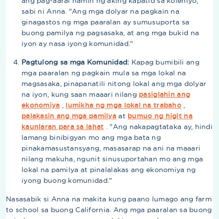
ang pag-aaral namin ng aking kapatid sa kolehiyo,”
sabi ni Anna. "Ang mga dolyar na pagkain na
ginagastos ng mga paaralan ay sumusuporta sa
buong pamilya ng pagsasaka, at ang mga bukid na
iyon ay nasa iyong komunidad."
Pagtulong sa mga Komunidad:
Kapag bumibili ang
mga paaralan ng pagkain mula sa mga lokal na
magsasaka, pinapanatili nitong lokal ang mga dolyar
na iyon, kung saan maaari nilang
pasiglahin ang
ekonomiya
,
lumikha ng mga lokal na trabaho
,
palakasin ang mga pamilya
at
bumuo ng higit na
kaunlaran para sa lahat
. "Ang nakapagtataka ay, hindi
lamang binibigyan mo ang mga bata ng
pinakamasustansyang, masasarap na ani na maaari
nilang makuha, ngunit sinusuportahan mo ang mga
lokal na pamilya at pinalalakas ang ekonomiya ng
iyong buong komunidad."
Nasasabik si Anna na makita kung paano lumago ang farm
to school sa buong California. Ang mga paaralan sa buong