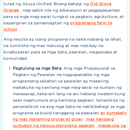
tulad ng Azusa Unified. Bilang bahagi ng
Old Grove
Orange
, nag-aalok sila ng edukasyon at pagpapayaman
para sa mga mag-aaral tungkol sa pagkain, agrikultura, at
kapaligiran sa pamamagitan ng
programang farm to
school
.
Ang resulta ay isang programa na nakikinabang sa lahat,
na lumilikha ng mas malusog at mas matibay na
kinabukasan para sa mga bata, paaralan, magsasaka at
komunidad.
Pagtulong sa mga Bata:
Ang mga Propesyonal sa
Pagkain ng Paaralan na nagpapatakbo ng mga
programang sakahan sa paaralan ay maaaring
makakuha ng kanilang mga mag-aaral na kumain ng
masasarap, kaka-ani lang na ani habang inaalam kung
saan nagmumula ang kanilang pagkain. Ipinakikita ng
pananaliksik na ang mga bata na nakikibahagi sa mga
programa sa bukid hanggang sa paaralan
ay kumakain
ng mas maraming prutas at gulay
,
mas handang
sumubok ng masusustansyang pagkain
,
makakuha ng