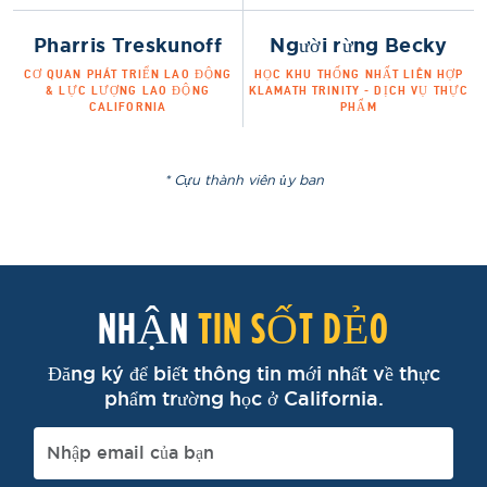
Pharris Treskunoff
Người rừng Becky
CƠ QUAN PHÁT TRIỂN LAO ĐỘNG
HỌC KHU THỐNG NHẤT LIÊN HỢP
& LỰC LƯỢNG LAO ĐỘNG
KLAMATH TRINITY - DỊCH VỤ THỰC
CALIFORNIA
PHẨM
* Cựu thành viên ủy ban
NHẬN
TIN SỐT DẺO
Đăng ký để biết thông tin mới nhất về thực
phẩm trường học ở California.