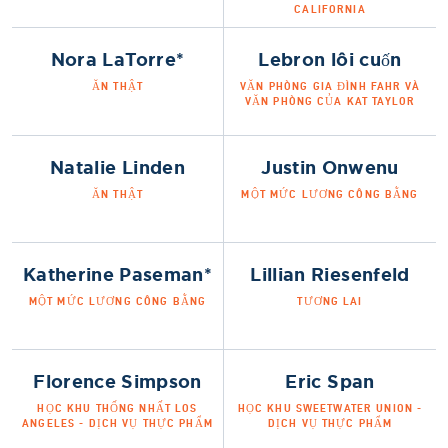
CALIFORNIA
Nora LaTorre*
Lebron lôi cuốn
ĂN THẬT
VĂN PHÒNG GIA ĐÌNH FAHR VÀ
VĂN PHÒNG CỦA KAT TAYLOR
Natalie Linden
Justin Onwenu
ĂN THẬT
MỘT MỨC LƯƠNG CÔNG BẰNG
Katherine Paseman*
Lillian Riesenfeld
MỘT MỨC LƯƠNG CÔNG BẰNG
TƯƠNG LAI
Florence Simpson
Eric Span
HỌC KHU THỐNG NHẤT LOS
HỌC KHU SWEETWATER UNION -
ANGELES - DỊCH VỤ THỰC PHẨM
DỊCH VỤ THỰC PHẨM