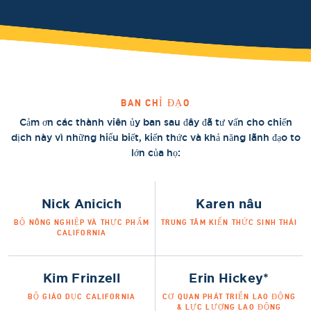
BAN CHỈ ĐẠO
Cảm ơn các thành viên ủy ban sau đây đã tư vấn cho chiến
dịch này vì những hiểu biết, kiến thức và khả năng lãnh đạo to
lớn của họ:
Nick Anicich
Karen nâu
BỘ NÔNG NGHIỆP VÀ THỰC PHẨM
TRUNG TÂM KIẾN THỨC SINH THÁI
CALIFORNIA
Kim Frinzell
Erin Hickey*
BỘ GIÁO DỤC CALIFORNIA
CƠ QUAN PHÁT TRIỂN LAO ĐỘNG
& LỰC LƯỢNG LAO ĐỘNG