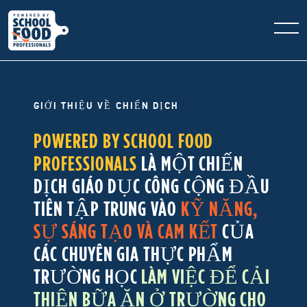
GIỚI THIỆU VỀ CHIẾN DỊCH
POWERED BY SCHOOL FOOD
PROFESSIONALS
LÀ MỘT CHIẾN
DỊCH GIÁO DỤC CÔNG CỘNG ĐẦU
TIÊN TẬP TRUNG VÀO
KỸ NĂNG,
SỰ SÁNG TẠO VÀ CAM KẾT
CỦA
CÁC CHUYÊN GIA THỰC PHẨM
TRƯỜNG HỌC
LÀM VIỆC ĐỂ CẢI
THIỆN BỮA ĂN Ở TRƯỜNG CHO