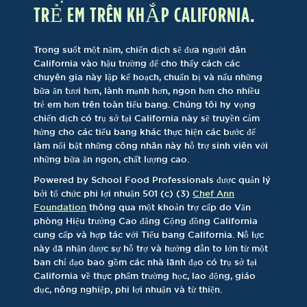
TRẺ EM TRÊN KHẮP CALIFORNIA.
Trong suốt một năm, chiến dịch sẽ đưa người dân
California vào hậu trường để cho thấy cách các
chuyên gia này lập kế hoạch, chuẩn bị và nấu những
bữa ăn tươi hơn, lành mạnh hơn, ngon hơn cho nhiều
trẻ em hơn trên toàn tiểu bang. Chúng tôi hy vọng
chiến dịch có trụ sở tại California này sẽ truyền cảm
hứng cho các tiểu bang khác thực hiện các bước để
làm nổi bật những công nhân này hỗ trợ sinh viên với
những bữa ăn ngon, chất lượng cao.
Powered by School Food Professionals được quản lý
bởi tổ chức phi lợi nhuận 501 (c) (3)
Chef Ann
Foundation
thông qua một khoản trợ cấp do Văn
phòng Hiệu trưởng Cao đẳng Cộng đồng California
cung cấp và hợp tác với Tiểu bang California. Nỗ lực
này đã nhận được sự hỗ trợ và hướng dẫn to lớn từ một
ban chỉ đạo bao gồm các nhà lãnh đạo có trụ sở tại
California về thực phẩm trường học, lao động, giáo
dục, nông nghiệp, phi lợi nhuận và từ thiện.