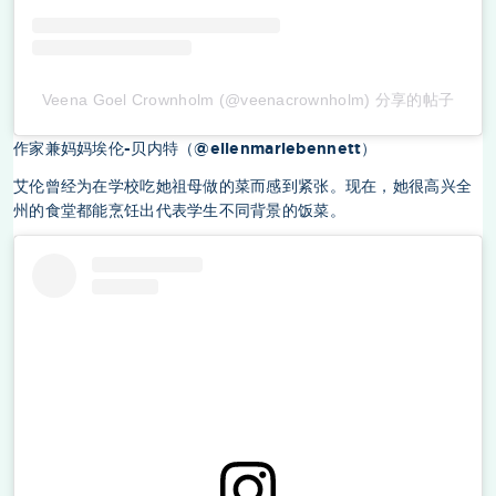
Veena Goel Crownholm (@veenacrownholm) 分享的帖子
作家兼妈妈埃伦-贝内特（@ellenmariebennett）
艾伦曾经为在学校吃她祖母做的菜而感到紧张。现在，她很高兴全
州的食堂都能烹饪出代表学生不同背景的饭菜。