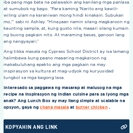
iba pang mga bata na palawakin ang kanilang mga panlasa
at sumubok ng bago. “Para kaming 'Narito ang kawili-
wiling ulam na karaniwan mong hindi kinakain. Subukan
mo,'” sabi ni Ashley. "Hinayaan namin silang magkaroon ng
kaunting sample, at, kung gusto nila, maaari silang kumain
ng buong pagkain nito. At maraming beses, ganoon lang
ang nangyayari.”
Ang tikka masala ng Cypress School District ay isa lamang
halimbawa kung paano maaaring magkaroon ng
makabuluhang epekto ang mga pagkain na may
inspirasyon sa kultura at mag-udyok ng kuryusidad
tungkol sa mga bagong lasa.
Interesado sa paggawa ng masarap at malusog na mga
recipe na inspirasyon ng Indian cuisine para sa iyong mga
anak? Ang Lunch Box ay may ilang simple at scalable na
opsyon, gaya ng
chana masala
at
butter chicken
.
KOPYAHIN ANG LINK