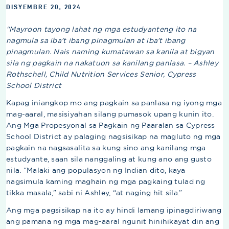
DISYEMBRE 20, 2024
“Mayroon tayong lahat ng mga estudyanteng ito na
nagmula sa iba't ibang pinagmulan at iba't ibang
pinagmulan. Nais naming kumatawan sa kanila at bigyan
sila ng pagkain na nakatuon sa kanilang panlasa. – Ashley
Rothschell, Child Nutrition Services Senior, Cypress
School District
Kapag iniangkop mo ang pagkain sa panlasa ng iyong mga
mag-aaral, masisiyahan silang pumasok upang kunin ito.
Ang Mga Propesyonal sa Pagkain ng Paaralan sa Cypress
School District ay palaging nagsisikap na magluto ng mga
pagkain na nagsasalita sa kung sino ang kanilang mga
estudyante, saan sila nanggaling at kung ano ang gusto
nila. “Malaki ang populasyon ng Indian dito, kaya
nagsimula kaming maghain ng mga pagkaing tulad ng
tikka masala,” sabi ni Ashley, “at naging hit sila.”
Ang mga pagsisikap na ito ay hindi lamang ipinagdiriwang
ang pamana ng mga mag-aaral ngunit hinihikayat din ang