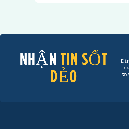
NHẬN
TIN SỐT
Đăn
mớ
DẺO
tr