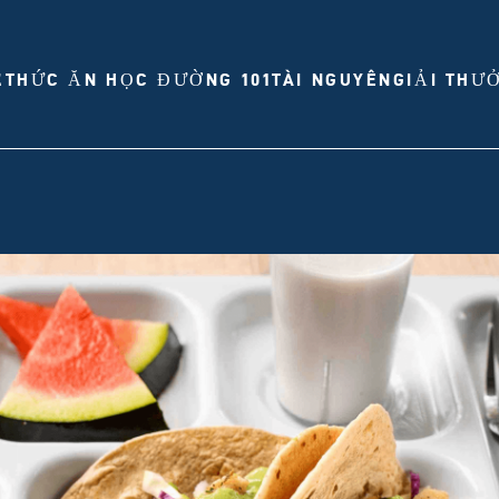
Ề
THỨC ĂN HỌC ĐƯỜNG 101
TÀI NGUYÊN
GIẢI THƯ