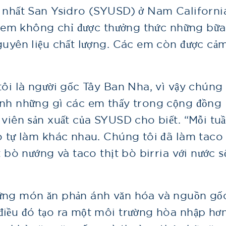
g nhất San Ysidro (SYUSD) ở Nam Californi
ác em không chỉ được thưởng thức những bữa
guyên liệu chất lượng. Các em còn được cả
tôi là người gốc Tây Ban Nha, vì vậy chúng
ánh những gì các em thấy trong cộng đồng
 viên sản xuất của SYUSD cho biết. “Mỗi tuầ
o tự làm khác nhau. Chúng tôi đã làm taco
t bò nướng và taco thịt bò birria với nước s
hững món ăn phản ánh văn hóa và nguồn gố
điều đó tạo ra một môi trường hòa nhập hơn