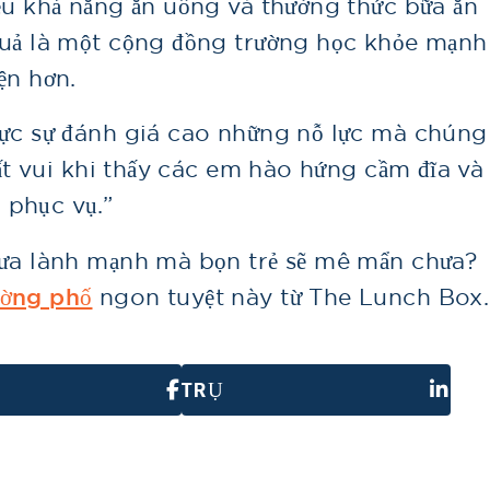
ều khả năng ăn uống và thưởng thức bữa ăn
quả là một cộng đồng trường học khỏe mạnh
ện hơn.
hực sự đánh giá cao những nỗ lực mà chúng
rất vui khi thấy các em hào hứng cầm đĩa và
 phục vụ.”
rưa lành mạnh mà bọn trẻ sẽ mê mẩn chưa?
ường phố
ngon tuyệt này từ The Lunch Box.
TRỤ